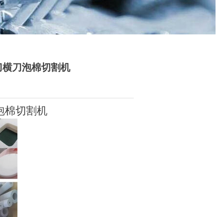
刀横刀泡棉切割机
泡棉切割机