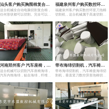
汕头客户购买胸围棉复合材
福建泉州客户购买数控环竖
这台机械全自动电脑切割复合棉，
福建泉州客户购买数控环竖刀泡棉
料切割机械
刀泡棉切割机
任何形状都可以切割。完全可以代
切割机，这台机械属于高速切割
替手工切割，切割速度快，产量
机，加工一个3X2X1米的海绵块切
高。
割形状只需要5分钟以内。机械配
有东盟数控磨刀系统。保持刀带使
用时长，降低后期客户使用成本。
河南郑州客户 汽车座椅，汽
带布海绵切割机，汽车椅套
这台机械可以切割汽车座椅海绵，
带布海绵切割机，汽车椅套海绵切
车内饰，珍珠棉，EVA，化
海绵切割机，垂直竖刀数控
汽车内饰海绵，贴合海绵，纤维，
割机，垂直竖刀数控异形泡棉切割
纤棉，家具椅垫，运动护
异形泡棉切割机，异形海绵
化纤，直立棉切割。
机，异形海绵数控切割机
套，竖刀数控切割机
数控切割机