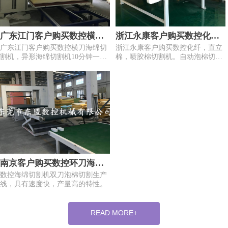
广东江门客户购买数控横刀
浙江永康客户购买数控化
广东江门客户购买数控横刀海绵切
浙江永康客户购买数控化纤，直立
海绵切割机，异形海绵切割
纤，直立棉，喷胶棉切割
割机，异形海绵切割机10分钟一个
棉，喷胶棉切割机。自动泡棉切割
机10分钟一个块泡
机。自动泡棉切割机
块泡
机。。这台机械专业为直立棉形业
量身定做。切口光滑，产量高。
南京客户购买数控环刀海绵
数控海绵切割机双刀泡棉切割生产
切割机双刀
线，具有速度快，产量高的特性。
READ MORE+