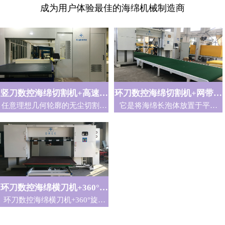
成为用户体验最佳的海绵机械制造商
竖刀数控海绵切割机+高速循
环刀数控海绵切割机+网带平
任意理想几何轮廓的无尘切割。
它是将海绵长泡体放置于平台
环刀
台
适用于汽车工业、家具工业、包
上，按生产需要分段、一次切割
装工业、建筑业、日用品等行
成型，并能实现自动化连续作业
业。
的一种切割方式。
环刀数控海绵横刀机+360°旋
环刀数控海绵横刀机+360°旋转
转平台
平台 型号：DM-CNC-01,无尘
切割任何理想的几何轮廓。