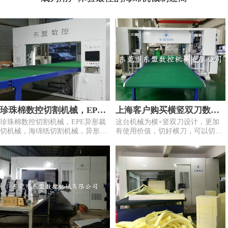
珍珠棉数控切割机械，EPE
上海客户购买横竖双刀数控
珍珠棉数控切割机械，EPE异形裁
这台机械为横+竖双刀设计，更加
异形裁切机械，海绵纸切割
切割机
切机械，海绵纸切割机械，异形形
有使用价值，切好横刀，可以切竖
机械，异形形状数控切割机
状数控切割机械，电脑编程好机械
刀，自由切换双刀使用。
自动切割形状。不需要刀模。1分
械
钟出新产品。